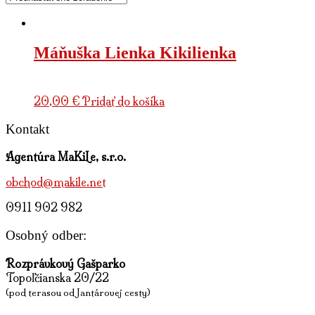
Máňuška Lienka Kikilienka
20,00
€
Pridať do košíka
Kontakt
Agentúra MaKiLe, s.r.o.
obchod@makile.net
0911 902 982
Osobný odber:
Rozprávkový Gašparko
Topoľčianska 20/22
(pod terasou od Jantárovej cesty)