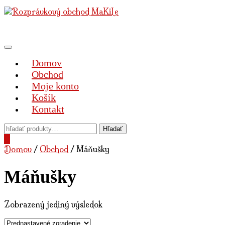
Preskočiť
na
obsah
Prepnúť
navigáciu
Domov
Obchod
Moje konto
Košík
Kontakt
0
Domov
/
Obchod
/ Máňušky
Máňušky
Zobrazený jediný výsledok