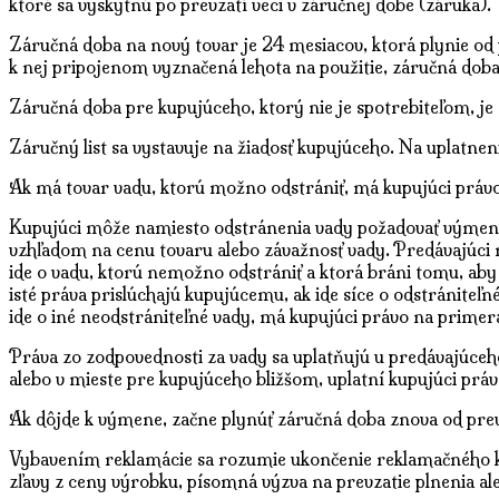
ktoré sa vyskytnú po prevzatí veci v záručnej dobe (záruka).
Záručná doba na nový tovar je 24 mesiacov, ktorá plynie od 
k nej pripojenom vyznačená lehota na použitie, záručná doba
Záručná doba pre kupujúceho, ktorý nie je spotrebiteľom, je
Záručný list sa vystavuje na žiadosť kupujúceho. Na uplatnen
Ak má tovar vadu, ktorú možno odstrániť, má kupujúci právo,
Kupujúci môže namiesto odstránenia vady požadovať výmenu v
vzhľadom na cenu tovaru alebo závažnosť vady. Predávajúci
ide o vadu, ktorú nemožno odstrániť a ktorá bráni tomu, aby
isté práva prislúchajú kupujúcemu, ak ide síce o odstrániteľ
ide o iné neodstrániteľné vady, má kupujúci právo na primera
Práva zo zodpovednosti za vady sa uplatňujú u predávajúceho
alebo v mieste pre kupujúceho bližšom, uplatní kupujúci prá
Ak dôjde k výmene, začne plynúť záručná doba znova od prevza
Vybavením reklamácie sa rozumie ukončenie reklamačného 
zľavy z ceny výrobku, písomná výzva na prevzatie plnenia al