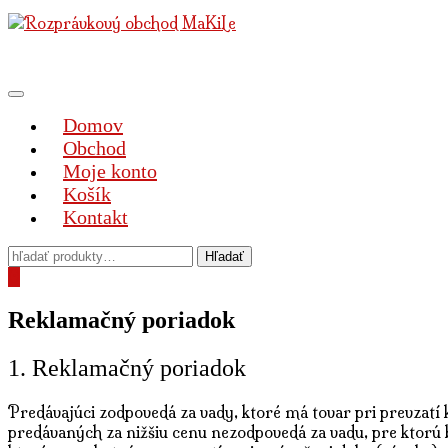
Preskočiť
na
obsah
Prepnúť
navigáciu
Domov
Obchod
Moje konto
Košík
Kontakt
0
Reklamačný poriadok
1. Reklamačný poriadok
Predávajúci zodpovedá za vady, ktoré má tovar pri prevzatí
predávaných za nižšiu cenu nezodpovedá za vadu, pre ktorú bo