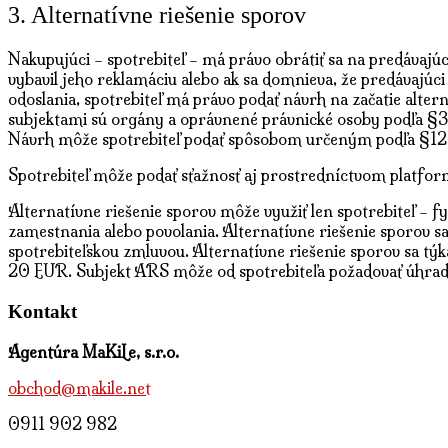
3. Alternatívne riešenie sporov
Nakupujúci – spotrebiteľ – má právo obrátiť sa na predávaj
vybavil jeho reklamáciu alebo ak sa domnieva, že predávajúci
odoslania, spotrebiteľ má právo podať návrh na začatie alte
subjektami sú orgány a oprávnené právnické osoby podľa §
Návrh môže spotrebiteľ podať spôsobom určeným podľa §1
Spotrebiteľ môže podať sťažnosť aj prostredníctvom platfor
Alternatívne riešenie sporov môže využiť len spotrebiteľ – f
zamestnania alebo povolania. Alternatívne riešenie sporov s
spotrebiteľskou zmluvou. Alternatívne riešenie sporov sa tý
20 EUR. Subjekt ARS môže od spotrebiteľa požadovať úhradu
Kontakt
Agentúra MaKiLe, s.r.o.
obchod@makile.net
0911 902 982