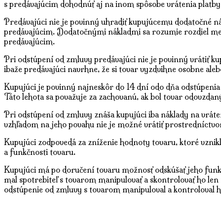
s predávajúcim dohodnúť aj na inom spôsobe vrátenia platby
Predávajúci nie je povinný uhradiť kupujúcemu dodatočné nák
predávajúcim. Dodatočnými nákladmi sa rozumie rozdiel medz
predávajúcim.
Pri odstúpení od zmluvy predávajúci nie je povinný vrátiť 
ibaže predávajúci navrhne, že si tovar vyzdvihne osobne al
Kupujúci je povinný najneskôr do 14 dní odo dňa odstúpenia
Táto lehota sa považuje za zachovanú, ak bol tovar odovzdan
Pri odstúpení od zmluvy znáša kupujúci iba náklady na vráte
vzhľadom na jeho povahu nie je možné vrátiť prostredníctvo
Kupujúci zodpovedá za zníženie hodnoty tovaru, ktoré vznik
a funkčnosti tovaru.
Kupujúci má po doručení tovaru možnosť odskúšať jeho funkčn
mal spotrebiteľ s tovarom manipulovať a skontrolovať ho l
odstúpenie od zmluvy s tovarom manipuloval a kontroloval ho 