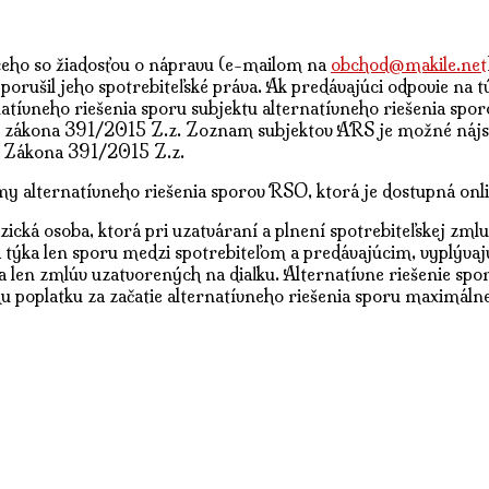
úceho so žiadosťou o nápravu (e-mailom na
obchod@makile.net
 porušil jeho spotrebiteľské práva. Ak predávajúci odpovie na 
rnatívneho riešenia sporu subjektu alternatívneho riešenia sp
3 zákona 391/2015 Z.z. Zoznam subjektov ARS je možné nájs
2 Zákona 391/2015 Z.z.
my alternatívneho riešenia sporov RSO, ktorá je dostupná onl
yzická osoba, ktorá pri uzatváraní a plnení spotrebiteľskej zm
a týka len sporu medzi spotrebiteľom a predávajúcim, vyplývaj
ka len zmlúv uzatvorených na diaľku. Alternatívne riešenie s
 poplatku za začatie alternatívneho riešenia sporu maximál