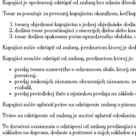
Kupujúci je oprávnený odstúpiť od zmluvy bez udania dôvodu 
Tovar sa považuje za prevzatý kupujúcim okamihom, keď kupu
tovary objednané kupujúcim v jednej objednávke dodáv
dodáva tovar pozostávajúci z viacerých dielov alebo ku
tovar dodáva opakovane počas vymedzeného obdobia, 
Kupujúci môže odstúpiť od zmluvy, predmetom ktorej je doda
Kupujúci nemôže odstúpiť od zmluvy, predmetom ktorej je:
predaj tovaru uzavretého v ochrannom obale, ktorý nie
porušený,
predaj zvukových záznamov, obrazových záznamov, zvu
rozbalil,
predaj periodickej tlače s výnimkou predaja na zákla
Kupujúci môže uplatniť právo na odstúpenie zmluvy v písom
Právo na odstúpenie od zmluvy je možné uplatniť odoslaním
Po doručení oznámenia o odstúpení od zmluvy predávajúci vrá
nákladov na dopravu, dodanie a poštovné a iných nákladov a 