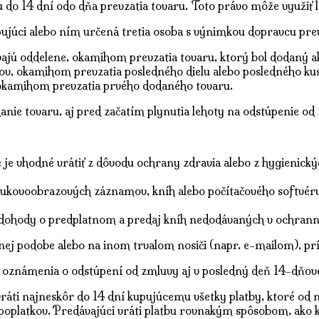
do 14 dní odo dňa prevzatia tovaru. Toto právo môže využiť le
júci alebo ním určená tretia osoba s výnimkou dopravcu prev
ajú oddelene, okamihom prevzatia tovaru, ktorý bol dodaný a
sov, okamihom prevzatia posledného dielu alebo posledného ku
okamihom prevzatia prvého dodaného tovaru.
nie tovaru, aj pred začatím plynutia lehoty na odstúpenie od
 je vhodné vrátiť z dôvodu ochrany zdravia alebo z hygienick
kovoobrazových záznamov, kníh alebo počítačového softvéru 
de dohody o predplatnom a predaj kníh nedodávaných v ochran
nej podobe alebo na inom trvalom nosiči (napr. e-mailom), p
 oznámenia o odstúpení od zmluvy aj v posledný deň 14-dňove
ti najneskôr do 14 dní kupujúcemu všetky platby, ktoré od neh
poplatkov. Predávajúci vráti platbu rovnakým spôsobom, ako ku