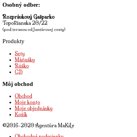
Osobný odber:
Rozprávkový Gašparko
Topoľčianska 20/22
(pod terasou od Jantárovej cesty)
Produkty
Sety
Máňušky
Rúško
CD
Môj obchod
Obchod
Moje konto
Moje objednávky
Košík
©2016-2020 Agentúra MaKiLe
Obchodné podmienky