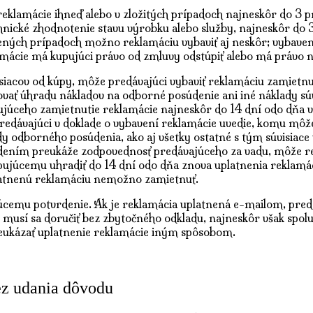
reklamácie ihneď alebo v zložitých prípadoch najneskôr do 3 
hnické zhodnotenie stavu výrobku alebo služby, najneskôr do 
ených prípadoch možno reklamáciu vybaviť aj neskôr; vybaveni
lamácie má kupujúci právo od zmluvy odstúpiť alebo má právo
siacov od kúpy, môže predávajúci vybaviť reklamáciu zamietn
ať úhradu nákladov na odborné posúdenie ani iné náklady sú
úceho zamietnutie reklamácie najneskôr do 14 dní odo dňa v
 predávajúci v doklade o vybavení reklamácie uvedie, komu môž
y odborného posúdenia, ako aj všetky ostatné s tým súvisiace
ením preukáže zodpovednosť predávajúceho za vadu, môže re
pujúcemu uhradiť do 14 dní odo dňa znova uplatnenia reklamá
platnenú reklamáciu nemožno zamietnuť.
úcemu potvrdenie. Ak je reklamácia uplatnená e-mailom, predá
 musí sa doručiť bez zbytočného odkladu, najneskôr však spol
eukázať uplatnenie reklamácie iným spôsobom.
ez udania dôvodu