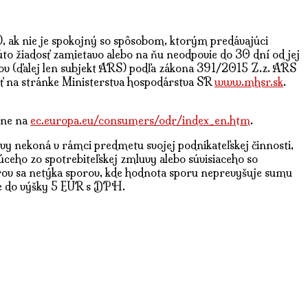
), ak nie je spokojný so spôsobom, ktorým predávajúci
túto žiadosť zamietavo alebo na ňu neodpovie do 30 dní od jej
orov (ďalej len subjekt ARS) podľa zákona 391/2015 Z.z. ARS
ť na stránke Ministerstva hospodárstva SR
www.mhsr.sk
.
ine na
ec.europa.eu/consumers/odr/index_en.htm
.
luvy nekoná v rámci predmetu svojej podnikateľskej činnosti,
úceho zo spotrebiteľskej zmluvy alebo súvisiaceho so
porov sa netýka sporov, kde hodnota sporu neprevyšuje sumu
ne do výšky 5 EUR s DPH.