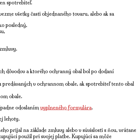
n spotrebiteľ.
ezme všetky časti objednaného tovaru, alebo ak sa
ko posledný,
su,
 zmluvy.
ých dôvodov a ktorého ochranný obal bol po dodaní
predávaných v ochrannom obale, ak spotrebiteľ tento obal
nom obale.
rípadne odoslaním
vyplneného formulára
.
j lehoty.
o prijal na základe zmluvy alebo v súvislosti s ňou, vrátane
pujúci použil pri svojej platbe. Kupujúci sa môže