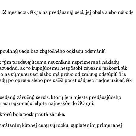
2 mesiacov. Ak je na predávanej veci, jej obale alebo návode
e povinný vadu bez zbytočného odkladu odstrániť.
, ak tým predávajúcemu nevzniknú neprimerané náklady
ezvadnú, ak to kupujúcemu nespôsobí závažné ťažkosti. Ak
ávo na výmenu veci alebo má právo od zmluvy odstúpiť. Tie
ady po oprave alebo pre väčší počet vád vec riadne užívať. Ak
uvedený záručný servis, ktorý je v mieste predávajúceho
pravu vykonať v lehote najneskôr do 30 dní.
 ktorú bola poskytnutá záruka.
vrátením kúpnej ceny výrobku, vyplatením primeranej