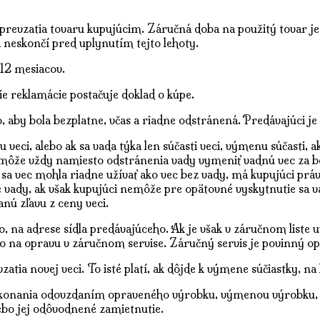
prevzatia tovaru kupujúcim. Záručná doba na použitý tovar je 1
 neskončí pred uplynutím tejto lehoty.
 12 mesiacov.
ie reklamácie postačuje doklad o kúpe.
 aby bola bezplatne, včas a riadne odstránená. Predávajúci j
eci, alebo ak sa vada týka len súčasti veci, výmenu súčasti
 môže vždy namiesto odstránenia vady vymeniť vadnú vec za b
 sa vec mohla riadne užívať ako vec bez vady, má kupujúci pr
né vady, ak však kupujúci nemôže pre opätovné vyskytnutie sa v
nú zľavu z ceny veci.
, na adrese sídla predávajúceho. Ak je však v záručnom liste 
vo na opravu v záručnom servise. Záručný servis je povinný o
tia novej veci. To isté platí, ak dôjde k výmene súčiastky, na
konania odovzdaním opraveného výrobku, výmenou výrobku, 
ebo jej odôvodnené zamietnutie.