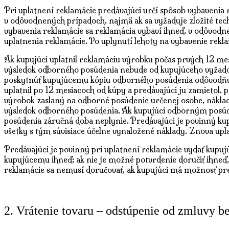
Pri uplatnení reklamácie predávajúci určí spôsob vybavenia 
v odôvodnených prípadoch, najmä ak sa vyžaduje zložité tec
vybavenia reklamácie sa reklamácia vybaví ihneď, v odôvodn
uplatnenia reklamácie. Po uplynutí lehoty na vybavenie rek
Ak kupujúci uplatnil reklamáciu výrobku počas prvých 12 me
výsledok odborného posúdenia nebude od kupujúceho vyžadov
poskytnúť kupujúcemu kópiu odborného posúdenia odôvodňuj
uplatnil po 12 mesiacoch od kúpy a predávajúci ju zamietol,
výrobok zaslaný na odborné posúdenie určenej osobe, náklad
výsledok odborného posúdenia. Ak kupujúci odborným posúd
posúdenia záručná doba neplynie. Predávajúci je povinný ku
všetky s tým súvisiace účelne vynaložené náklady. Znova u
Predávajúci je povinný pri uplatnení reklamácie vydať kupuj
kupujúcemu ihneď; ak nie je možné potvrdenie doručiť ihneď,
reklamácie sa nemusí doručovať, ak kupujúci má možnosť pr
2. Vrátenie tovaru – odstúpenie od zmluvy b