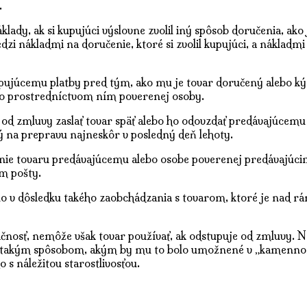
.
lady, ak si kupujúci výslovne zvolil iný spôsob doručenia, ak
i nákladmi na doručenie, ktoré si zvolil kupujúci, a nákladm
kupujúcemu platby pred tým, ako mu je tovar doručený alebo k
ebo prostredníctvom ním poverenej osoby.
 od zmluvy zaslať tovar späť alebo ho odovzdať predávajúcemu
ý na prepravu najneskôr v posledný deň lehoty.
nie tovaru predávajúcemu alebo osobe poverenej predávajúcim 
m pošty.
lo v dôsledku takého zaobchádzania s tovarom, ktoré je nad r
osť, nemôže však tovar používať, ak odstupuje od zmluvy. Na 
en takým spôsobom, akým by mu to bolo umožnené v „kamennom
s náležitou starostlivosťou.