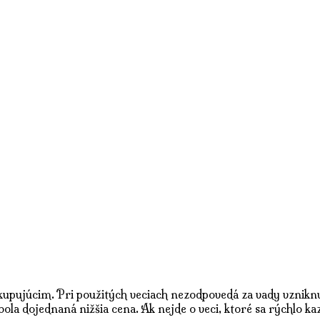
 kupujúcim. Pri použitých veciach nezodpovedá za vady vzniknu
la dojednaná nižšia cena. Ak nejde o veci, ktoré sa rýchlo kaz