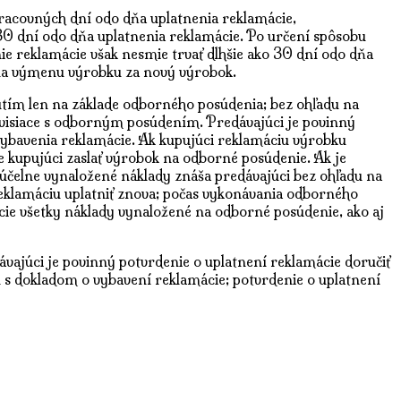
pracovných dní odo dňa uplatnenia reklamácie,
30 dní odo dňa uplatnenia reklamácie. Po určení spôsobu
e reklamácie však nesmie trvať dlhšie ako 30 dní odo dňa
 na výmenu výrobku za nový výrobok.
utím len na základe odborného posúdenia; bez ohľadu na
visiace s odborným posúdením. Predávajúci je povinný
ybavenia reklamácie. Ak kupujúci reklamáciu výrobku
e kupujúci zaslať výrobok na odborné posúdenie. Ak je
 účelne vynaložené náklady znáša predávajúci bez ohľadu na
klamáciu uplatniť znova; počas vykonávania odborného
cie všetky náklady vynaložené na odborné posúdenie, ako aj
vajúci je povinný potvrdenie o uplatnení reklamácie doručiť
u s dokladom o vybavení reklamácie; potvrdenie o uplatnení