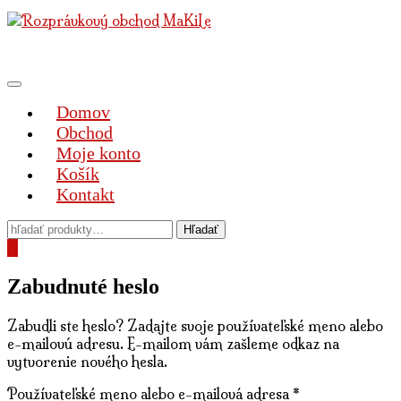
Preskočiť
na
obsah
Prepnúť
navigáciu
Domov
Obchod
Moje konto
Košík
Kontakt
0
Zabudnuté heslo
Zabudli ste heslo? Zadajte svoje používateľské meno alebo
e-mailovú adresu. E-mailom vám zašleme odkaz na
vytvorenie nového hesla.
Povinné
Používateľské meno alebo e-mailová adresa
*