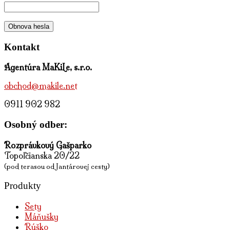
Obnova hesla
Kontakt
Agentúra MaKiLe, s.r.o.
obchod@makile.net
0911 902 982
Osobný odber:
Rozprávkový Gašparko
Topoľčianska 20/22
(pod terasou od Jantárovej cesty)
Produkty
Sety
Máňušky
Rúško