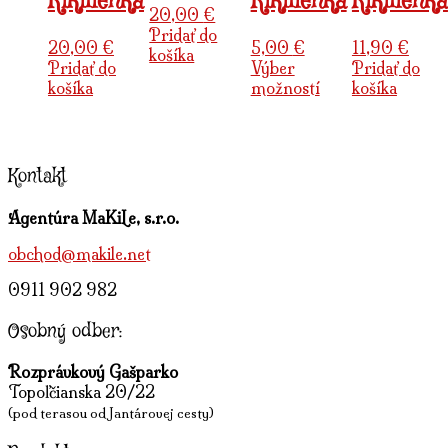
Kikilienka
Kikilienka
Kikilienka
20,00
€
Pridať do
20,00
€
5,00
€
11,90
€
košíka
Pridať do
Výber
Pridať do
This
košíka
možností
košíka
product
has
multiple
variants.
Kontakt
The
options
Agentúra MaKiLe, s.r.o.
may
be
obchod@makile.net
chosen
on
0911 902 982
the
product
Osobný odber:
page
Rozprávkový Gašparko
Topoľčianska 20/22
(pod terasou od Jantárovej cesty)