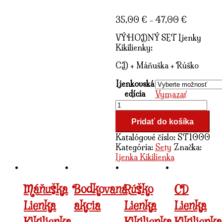
35,00
€
–
47,00
€
VÝHODNÝ SET Lienky
Kikilienky:
CD + Máňuška + Rúško
Lienkovská
edícia
Vymazať
množstvo
Lienkovská
Pridať do košíka
edícia
Katalógové číslo:
ST1000
Kategória:
Sety
Značka:
Lienka Kikilienka
Máňuška
Bodkovaná
Rúško
CD
Lienka
akcia
Lienka
Lienka