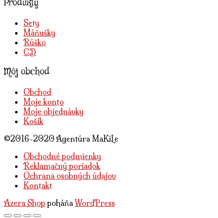
Produkty
Sety
Máňušky
Rúško
CD
Môj obchod
Obchod
Moje konto
Moje objednávky
Košík
©2016-2020 Agentúra MaKiLe
Druhé
Obchodné podmienky
Reklamačný poriadok
Ochrana osobných údajov
menu
Kontakt
Azera Shop
poháňa
WordPress