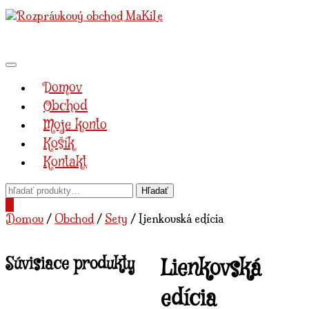
Preskočiť
na
obsah
Prepnúť
navigáciu
Domov
Obchod
Moje konto
Košík
Kontakt
0
Domov
/
Obchod
/
Sety
/ Lienkovská edícia
Súvisiace produkty
Lienkovská
edícia